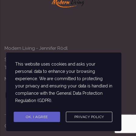
Modern Living - Jennifer Rödl
Sandacker 4, 91341 Röttenbach
This website uses cookies and asks your
Tel: 09195/7162
personal data to enhance your browsing
experience. We are committed to protecting
Mobil: 0174/3411140
your privacy and ensuring your data is handled in
compliance with the
General Data Protection
Regulation (GDPR)
.
OK, I AGREE
PRIVACY POLICY
Copyright ©
2026
Sebastian Seitz